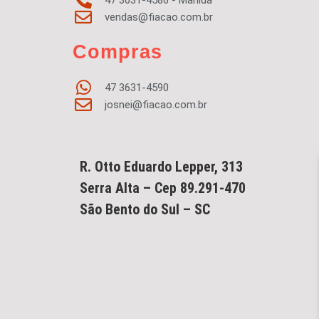
47 3631-4586 - Marilda
vendas@fiacao.com.br
Compras
47 3631-4590
josnei@fiacao.com.br
R. Otto Eduardo Lepper, 313
Serra Alta – Cep 89.291-470
São Bento do Sul – SC