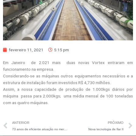
fevereiro 11, 2021
5:15 pm
Em Janeiro de 2.021 mais duas novas Vortex entraram em
funcionamento na empresa.
Considerando-se as máquinas outros equipamentos necessários e a
estrutura de instalação foram investidos R$ 4,730 milhões.
Assim, a nossa capacidade de produção de 1.000kgs diários por
máquina passa para 2.000kgs; uma média mensal de 100 toneladas
com as quatro máquinas.
Prev
ANTERIOR
PRÓXIMO
73 anos de eficiente atuação no mercado
Nova tecnologia de fiar II