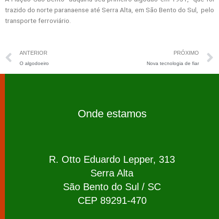
trazido do norte paranaense até Serra Alta, em São Bento do Sul, pelo
transporte ferroviário.
Prev
ANTERIOR
PRÓXIMO
O algodoeiro
Nova tecnologia de fiar
Onde estamos
R. Otto Eduardo Lepper, 313
Serra Alta
São Bento do Sul / SC
CEP 89291-470